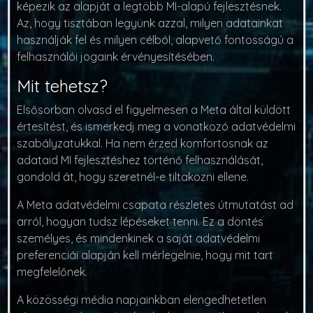
képezik az alapját a legtöbb MI-alapú fejlesztésnek.
Az, hogy tisztában legyünk azzal, milyen adatainkat
használják fel és milyen célból, alapvető fontosságú a
felhasználói jogaink érvényesítésében.
Mit tehetsz?
Elsősorban olvasd el figyelmesen a Meta által küldött
értesítést, és ismerkedj meg a vonatkozó adatvédelmi
szabályzatukkal. Ha nem érzed komfortosnak az
adataid MI fejlesztéshez történő felhasználását,
gondold át, hogy szeretnél-e tiltakozni ellene.
A Meta adatvédelmi csapata részletes útmutatást ad
arról, hogyan tudsz lépéseket tenni. Ez a döntés
személyes, és mindenkinek a saját adatvédelmi
preferenciái alapján kell mérlegelnie, hogy mit tart
megfelelőnek.
A közösségi média napjainkban elengedhetetlen