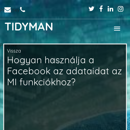
PPo :2149
TIDYMAN
Po :2149
Vissza
Hogyan használja a
Facebook az adataidat az
MI funkciókhoz?