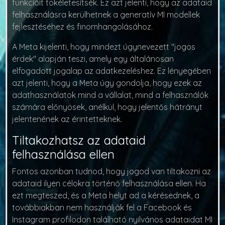
funkcióit tökéletesítsék. Ez azt jelenti, hogy az adataid
felhasználásra kerülhetnek a generatív MI modellek
fejlesztéséhez és finomhangolásához.
A Meta kijelenti, hogy mindezt úgynevezett
"jogos
érdek"
alapján teszi, amely egy általánosan
elfogadott jogalap az adatkezeléshez. Ez lényegében
azt jelenti, hogy a Meta úgy gondolja, hogy ezek az
adathasználatok mind a vállalat, mind a felhasználók
számára előnyösek, anélkül, hogy jelentős hátrányt
jelentenének az érintetteknek.
Tiltakozhatsz az adataid
felhasználása ellen
Fontos azonban tudnod, hogy
jogod van tiltakozni
az
adataid ilyen célokra történő felhasználása ellen. Ha
ezt megteszed, és a Meta helyt ad a kérésednek, a
továbbiakban nem használják fel a Facebook és
Instagram profilodon található nyilvános adataidat MI