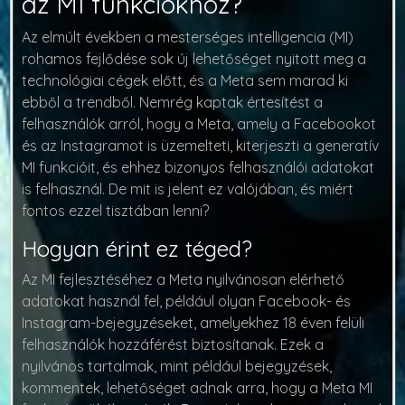
az MI funkciókhoz?
Az elmúlt években a mesterséges intelligencia (MI)
rohamos fejlődése sok új lehetőséget nyitott meg a
technológiai cégek előtt, és a Meta sem marad ki
ebből a trendből. Nemrég kaptak értesítést a
felhasználók arról, hogy a Meta, amely a Facebookot
és az Instagramot is üzemelteti, kiterjeszti a generatív
MI funkcióit, és ehhez bizonyos felhasználói adatokat
is felhasznál. De mit is jelent ez valójában, és miért
fontos ezzel tisztában lenni?
Hogyan érint ez téged?
Az MI fejlesztéséhez a Meta
nyilvánosan elérhető
adatokat
használ fel, például olyan Facebook- és
Instagram-bejegyzéseket, amelyekhez 18 éven felüli
felhasználók hozzáférést biztosítanak. Ezek a
nyilvános tartalmak, mint például bejegyzések,
kommentek, lehetőséget adnak arra, hogy a Meta MI