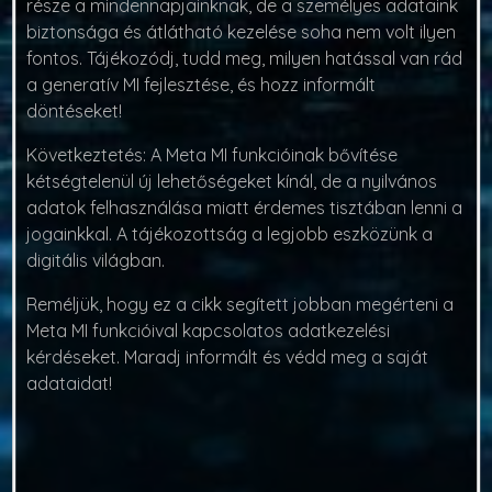
része a mindennapjainknak, de a személyes adataink
biztonsága és átlátható kezelése soha nem volt ilyen
fontos. Tájékozódj, tudd meg, milyen hatással van rád
a generatív MI fejlesztése, és hozz informált
döntéseket!
Következtetés:
A Meta MI funkcióinak bővítése
kétségtelenül új lehetőségeket kínál, de a nyilvános
adatok felhasználása miatt érdemes tisztában lenni a
jogainkkal. A tájékozottság a legjobb eszközünk a
digitális világban.
Reméljük, hogy ez a cikk segített jobban megérteni a
Meta MI funkcióival kapcsolatos adatkezelési
kérdéseket. Maradj informált és védd meg a saját
adataidat!