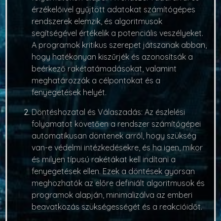
érzékelőivel gyűjtött adatokat számítógépes
rendszerek elemzik, és algoritmusok
segítségével értékelik a potenciális veszélyeket.
A programok kritikus szerepet játszanak abban,
hogy hatékonyan kiszűrjék és azonosítsák a
beérkező rakétatámadásokat, valamint
meghatározzák a célpontokat és a
fenyegetések helyét.
Döntéshozatal és Válaszadás:
Az észlelési
folyamatot követően a rendszer számítógépei
automatikusan döntenek arról, hogy szükség
van-e védelmi intézkedésekre, és ha igen, mikor
és milyen típusú rakétákat kell indítani a
fenyegetések ellen. Ezek a döntések gyorsan
meghozhatók az előre definiált algoritmusok és
programok alapján, minimalizálva az emberi
beavatkozás szükségességét és a reakcióidőt.