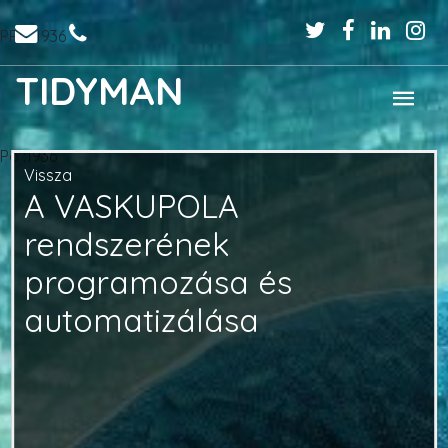
PPo :1936
TIDYMAN
Po :1936
Vissza
A VASKUPOLA
rendszerének
programozása és
automatizálása