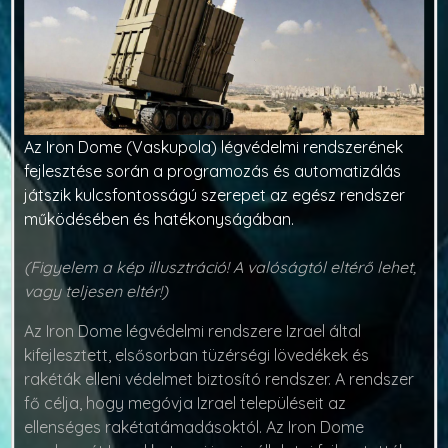
Az Iron Dome (Vaskupola) légvédelmi rendszerének
fejlesztése során a programozás és automatizálás
játszik kulcsfontosságú szerepet az egész rendszer
működésében és hatékonyságában.
(Figyelem a kép illusztráció! A valóságtól eltérő lehet,
vagy teljesen eltér!)
Az Iron Dome légvédelmi rendszere Izrael által
kifejlesztett, elsősorban tüzérségi lövedékek és
rakéták elleni védelmet biztosító rendszer. A rendszer
fő célja, hogy megóvja Izrael településeit az
ellenséges rakétatámadásoktól. Az Iron Dome