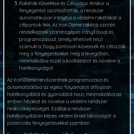
Rakéták Követése és Célozása:
Amikor a
fenyegetést azonosították, a rendszer
automatikusan irányítja a védelmi rakétákat a
célpontok felé. Az Iron Dome rakétái szintén
rendelkeznek számítógépes irányítással és
programozással, amely lehetővé teszi
számukra, hogy pontosan kövessék és célozzák
meg a fenyegetéseket még a levegőben,
minimalizálva ezzel a kockázatot és növelve a
hatékonyságot.
Az Iron Dome rendszerének programozása és
automatizálása az egész folyamatot átfogóan
hatékonyabbá és gyorsabbá teszi, minimalizálva az
emberi hibákat és növelve a védelmi rendszer
reakcióképességét. Ezáltal a rendszer
hatékonyabban képes védeni Izrael lakosságát a
potenciális fenyegetésekkel szemben.