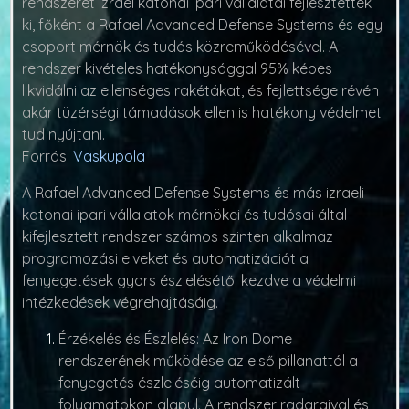
rendszerét Izrael katonai ipari vállalatai fejlesztették
ki, főként a Rafael Advanced Defense Systems és egy
csoport mérnök és tudós közreműködésével. A
rendszer kivételes hatékonysággal 95% képes
likvidálni az ellenséges rakétákat, és fejlettsége révén
akár tüzérségi támadások ellen is hatékony védelmet
tud nyújtani.
Forrás:
Vaskupola
A Rafael Advanced Defense Systems és más izraeli
katonai ipari vállalatok mérnökei és tudósai által
kifejlesztett rendszer számos szinten alkalmaz
programozási elveket és automatizációt a
fenyegetések gyors észlelésétől kezdve a védelmi
intézkedések végrehajtásáig.
Érzékelés és Észlelés:
Az Iron Dome
rendszerének működése az első pillanattól a
fenyegetés észleléséig automatizált
folyamatokon alapul. A rendszer radaraival és