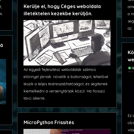
Kerülje el, hogy Céges weboldala
ame
t,
illetéktelen kezekbe kerüljön.
a m
 A
seg
az..
vá
Kö
we
Az egyedi fejlesztésű weboldalak számos
előnnyel járnak: növelik a biztonságot, lehetővé
teszik a teljes testreszabhatóságot, és segítenek
kiemelkedni a versenytársak közül. Ha hosszú
távú sikerre...
Ez 
MicroPython Frissítés
olc
vás