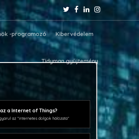
nök -programozó
Kibervédelem
Tidyman gyűjtemény
 az a Internet of Things?
yarul az "internetes dolgok hálózata"