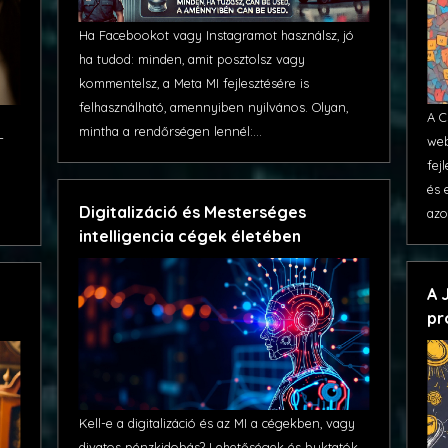
Ha Facebookot vagy Instagramot használsz, jó
ha tudod: minden, amit posztolsz vagy
kommentelsz, a Meta MI fejlesztésére is
felhasználható, amennyiben nyilvános. Olyan,
A C
mintha a rendőrségen lennél:...
web
T
fej
és 
Digitalizáció és Mesterséges
azo
intelligencia cégek életében
A 
pr
Kell-e a digitalizáció és az MI a cégekben, vagy
divatos pénzkidobás? Lehetőségek és buktatók