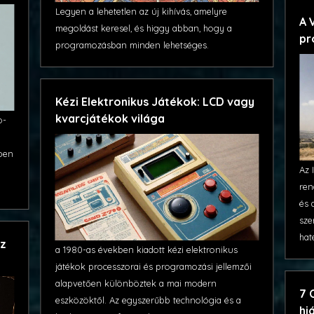
Legyen a lehetetlen az új kihívás, amelyre
A 
megoldást keresel, és higgy abban, hogy a
pr
programozásban minden lehetséges.
Kézi Elektronikus Játékok: LCD vagy
kvarcjátékok világa
o-
rben
Az 
ren
és 
sze
hat
az
a 1980-as években kiadott kézi elektronikus
játékok processzorai és programozási jellemzői
alapvetően különböztek a mai modern
7 
eszközöktől. Az egyszerűbb technológia és a
hi