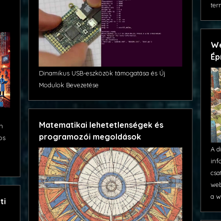
ter
We
Ép
Dinamikus USB-eszközök támogatása és Új
Modulok Bevezetése
Matematikai lehetetlenségek és
an
programozói megoldások
os
A d
inf
csa
web
a w
ti