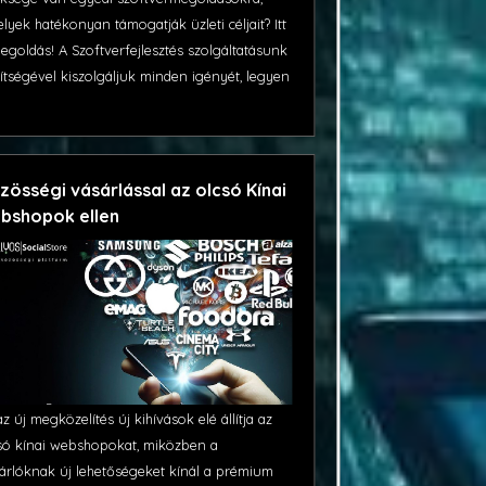
lyek hatékonyan támogatják üzleti céljait? Itt
egoldás! A Szoftverfejlesztés szolgáltatásunk
ítségével kiszolgáljuk minden igényét, legyen
.
zösségi vásárlással az olcsó Kínai
bshopok ellen
az új megközelítés új kihívások elé állítja az
só kínai webshopokat, miközben a
árlóknak új lehetőségeket kínál a prémium