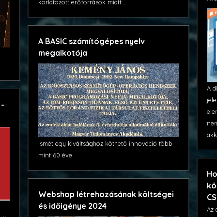
korlátozott erőforrások miatt...
A BASIC számítógépes nyelv
megalkotója
A d
jel
 -
ele
nem
akk
Ismét egy kiváltsághoz köthető innováció több
mint 60 éve
Ho
kö
Webshop létrehozásának költségei
CS
és időigénye 2024
Az 