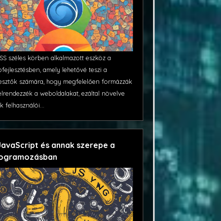
SS széles körben alkalmazott eszköz a
fejlesztésben, amely lehetővé teszi a
lesztők számára, hogy megfelelően formázzák
elrendezzék a weboldalakat, ezáltal növelve
k felhasználói...
JavaScript és annak szerepe a
ogramozásban