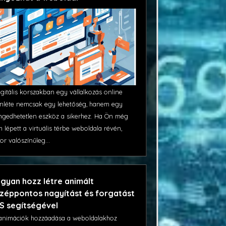
igitális korszakban egy vállalkozás online
enléte nemcsak egy lehetőség, hanem egy
ngedhetetlen eszköz a sikerhez. Ha Ön még
 lépett a virtuális térbe weboldala révén,
or valószínűleg...
gyan hozz létre animált
zéppontos nagyítást és forgatást
S segítségével
animációk hozzáadása a weboldalakhoz