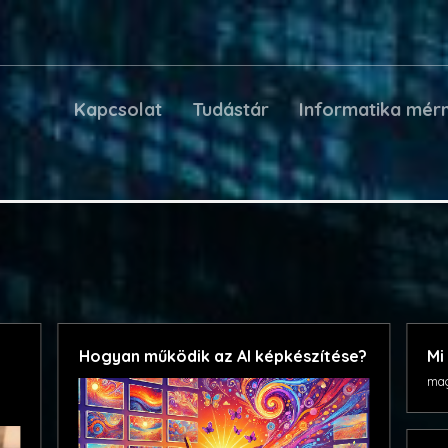
Kapcsolat
Tudástár
Informatika mér
Hogyan működik az AI képkészítése?
Mi
mag