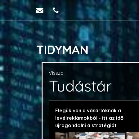
M:: 182
TIDYMAN
Vissza
Tudástár
Elegük van a vásárlóknak a
levélreklámokból - itt az idő
újragondolni a stratégiát