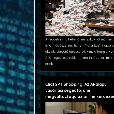
A reggeli e-mail-ellenőrzés sokaknál már ne
információszerzés, hanem "takarítás": kupono
akciók, sürgető tárgysorok - majd irány a kuk
A tömeges levélreklám mára inkább zaj, mint
érték.
ChatGPT Shopping: Az AI-alapú
vásárlási segédtő, ami
megváltoztatja az online kérdezé