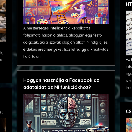
HT
A mesterséges intelligencia képalkotási
folyamata hasonló ahhoz, ahogyan egy festő
dolgozik, aki a szavak alapján alkot. Mindig új és
m
érdekes eredményeket hoz létre, így a kreativitás
k,
határtalan!
Az 
a.
int
nye
Hogyan használja a Facebook az
str
adataidat az MI funkciókhoz?
inf
CS
st