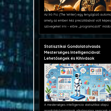
Az Író Fiú (The Writer) egy lenyűgöző automa
amely az emberi kéz precizitásával volt képes
szövegeket írni – előre „programozott” módo
Statisztikai Gondolatolvasás
Mesterséges Intelligenciával:
Lehetőségek és Kihívások
A mesterséges intelligencia statisztikai alapú
gondolatolvasásának alkalmazása nemcsak a