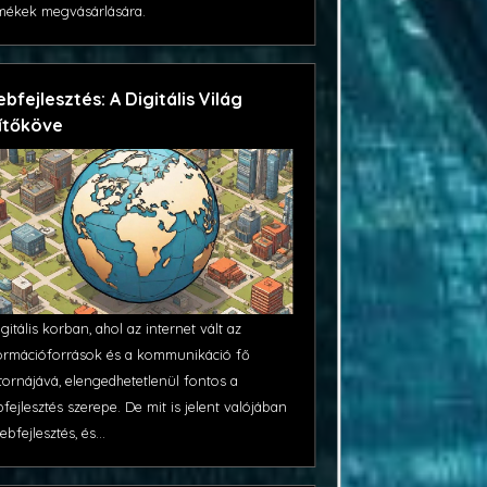
mékek megvásárlására.
bfejlesztés: A Digitális Világ
ítőköve
igitális korban, ahol az internet vált az
ormációforrások és a kommunikáció fő
tornájává, elengedhetetlenül fontos a
fejlesztés szerepe. De mit is jelent valójában
ebfejlesztés, és...