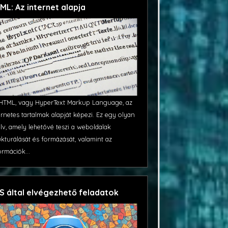
ML: Az internet alapja
HTML, vagy HyperText Markup Language, az
ernetes tartalmak alapját képezi. Ez egy olyan
lv, amely lehetővé teszi a weboldalak
ukturálását és formázását, valamint az
ormációk...
S által elvégezhető feladatok