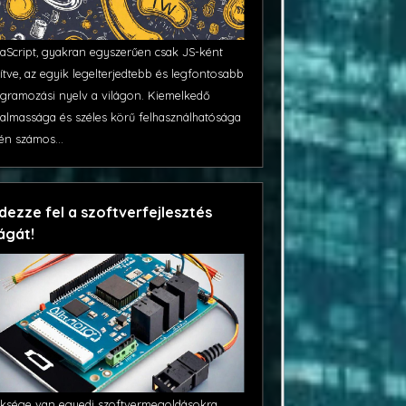
aScript, gyakran egyszerűen csak JS-ként
ítve, az egyik legelterjedtebb és legfontosabb
gramozási nyelv a világon. Kiemelkedő
almassága és széles körű felhasználhatósága
én számos...
dezze fel a szoftverfejlesztés
lágát!
ksége van egyedi szoftvermegoldásokra,