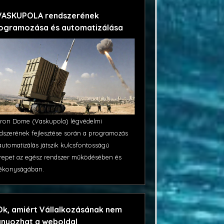
VASKUPOLA rendszerének
ogramozása és automatizálása
Iron Dome (Vaskupola) légvédelmi
dszerének fejlesztése során a programozás
automatizálás játszik kulcsfontosságú
repet az egész rendszer működésében és
ékonyságában.
Ok, amiért Vállalkozásának nem
ányozhat a weboldal