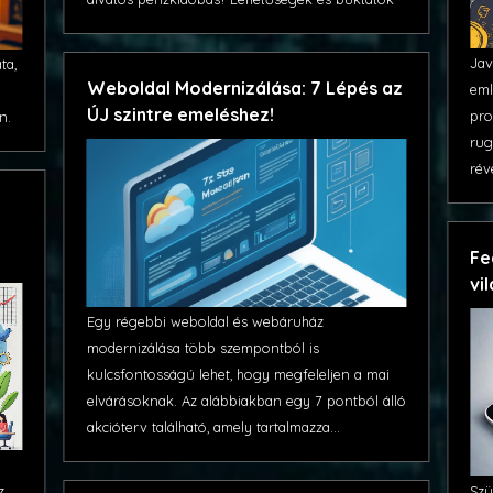
Jav
ta,
Weboldal Modernizálása: 7 Lépés az
eml
ÚJ szintre emeléshez!
pro
n.
rug
rév
Fe
vi
Egy régebbi weboldal és webáruház
modernizálása több szempontból is
kulcsfontosságú lehet, hogy megfeleljen a mai
elvárásoknak. Az alábbiakban egy 7 pontból álló
akcióterv található, amely tartalmazza...
Szü
z