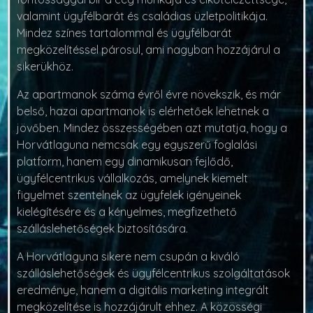
valamint ügyfélbarát és családias üzletpolitikája.
Mindez színes tartalommal és ügyfélbarát
megközelítéssel párosul, ami nagyban hozzájárul a
sikerükhöz.
Az apartmanok száma évről évre növekszik, és már
belső, hazai apartmanok is elérhetőek lehetnek a
jövőben. Mindez összességében azt mutatja, hogy a
Horvátlaguna nemcsak egy egyszerű foglalási
platform, hanem egy dinamikusan fejlődő,
ügyfélcentrikus vállalkozás, amelynek kiemelt
figyelmet szentelnek az ügyfelek igényeinek
kielégítésére és a kényelmes, megfizethető
szálláslehetőségek biztosítására.
A Horvátlaguna sikere nem csupán a kiváló
szálláslehetőségek és ügyfélcentrikus szolgáltatások
eredménye, hanem a digitális marketing integrált
megközelítése is hozzájárult ehhez. A közösségi