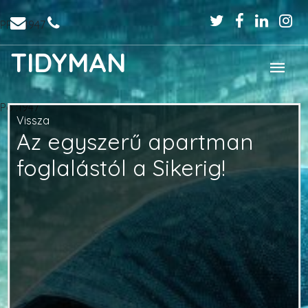
PPo :1947
TIDYMAN
Po :1947
Vissza
Az egyszerű apartman
foglalástól a Sikerig!