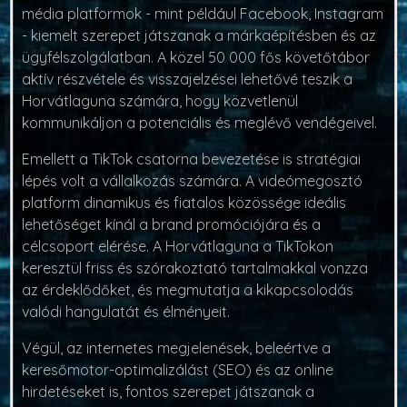
média platformok - mint például Facebook, Instagram
- kiemelt szerepet játszanak a márkaépítésben és az
ügyfélszolgálatban. A közel 50 000 fős követőtábor
aktív részvétele és visszajelzései lehetővé teszik a
Horvátlaguna számára, hogy közvetlenül
kommunikáljon a potenciális és meglévő vendégeivel.
Emellett a TikTok csatorna bevezetése is stratégiai
lépés volt a vállalkozás számára. A videómegosztó
platform dinamikus és fiatalos közössége ideális
lehetőséget kínál a brand promóciójára és a
célcsoport elérése. A Horvátlaguna a TikTokon
keresztül friss és szórakoztató tartalmakkal vonzza
az érdeklődőket, és megmutatja a kikapcsolodás
valódi hangulatát és élményeit.
Végül, az internetes megjelenések, beleértve a
keresőmotor-optimalizálást (SEO) és az online
hirdetéseket is, fontos szerepet játszanak a