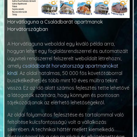
Horvátlaguna a Családbarát apartmanok
Horvátországban
A Horvátlaguna weboldal egy kiváló példa arra,
hogyan lehet egy foglalásrendszerrel és automatizált
ügyviteli rendszerrel felszerelt weboldalt létrehozni,
amely
családbarát horvátországi apartmanokat
kínál
. Az oldal hatalmas, 50 000 fős követőtáborral
büszkélkedhet, és több mint 10 éves múltra tekint
vissza. Ez az idő alatt számos fejlesztés tette lehetővé
a látogatók számára, hogy könnyen és pontosan
tájékozódjanak az elérhető lehetőségekről.
Az oldal folyamatos fejlesztése és tartalommal való
feltöltése kulcsfontosságú volt a vállalkozás
sikerében. A technikai háttér mellett kiemelkedő
fontossággal bír a cég munkája és elkötelezettsége,