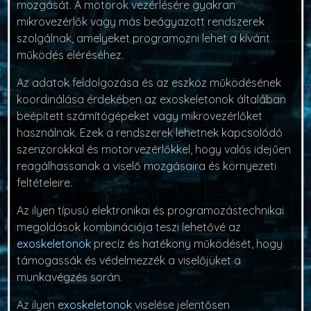
mozgását. A motorok vezérlésére gyakran
mikrovezérlők vagy más beágyazott rendszerek
szolgálnak, amelyeket programozni lehet a kívánt
működés eléréséhez.
Az adatok feldolgozása és az eszköz működésének
koordinálása érdekében az exoskeletonok általában
beépített számítógépeket vagy mikrovezérlőket
használnak. Ezek a rendszerek lehetnek kapcsolódó
szenzorokkal és motorvezérlőkkel, hogy valós idejűen
reagálhassanak a viselő mozgásaira és környezeti
feltételeire.
Az ilyen típusú elektronikai és programozástechnikai
megoldások kombinációja teszi lehetővé az
exoskeletonok
precíz és hatékony működését, hogy
támogassák és védelmezzék a viselőjüket a
munkavégzés során.
Az ilyen
exoskeletonok
viselése jelentősen