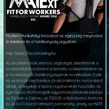
Modern Munkahelyi Innováció az egészség megóvása
érdekében és a hatékonyság jegyében.
Kép:
https://econtrading.hu
Az exoskeletonok jelentős segítséget jelenthetnek a
munkavállalók számára a terhelés csökkentésében és
a munkavégzés hatékonyságának növelésében. Ezek
az eszközök mechanikus struktúrákból és motorokból
állnak, amelyeket a testre rögzítve lehet használni. Az
ilyen típusú technológiák együttműködésének példája
az EU-ban a Comau, az ÖSSUR, a Biorobotics Institute
és az IUVO között létrejött partnerség, amely az
MATE