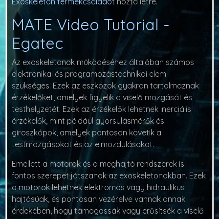
Exoskeleton termékcsaládot
hozta létre.
MATE Video Tutorial -
Egatec
Az exoskeletonok működéséhez általában számos
elektronikai és programozástechnikai elem
szükséges. Ezek az eszközök gyakran tartalmaznak
érzékelőket, amelyek figyelik a viselő mozgását és
testhelyzetét. Ezek az érzékelők lehetnek inerciális
érzékelők, mint például gyorsulásmérők és
giroszkópok, amelyek pontosan követik a
testmozgásokat és az elmozdulásokat.
Emellett a motorok és a meghajtó rendszerek is
fontos szerepet játszanak az exoskeletonokban. Ezek
a motorok lehetnek elektromos vagy hidraulikus
hajtásúak, és pontosan vezérelve vannak annak
érdekében, hogy támogassák vagy erősítsék a viselő