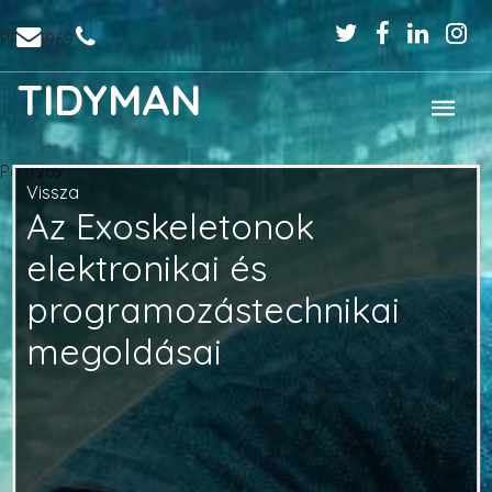
PPo :1969
TIDYMAN
Po :1969
Vissza
Az Exoskeletonok
elektronikai és
programozástechnikai
megoldásai