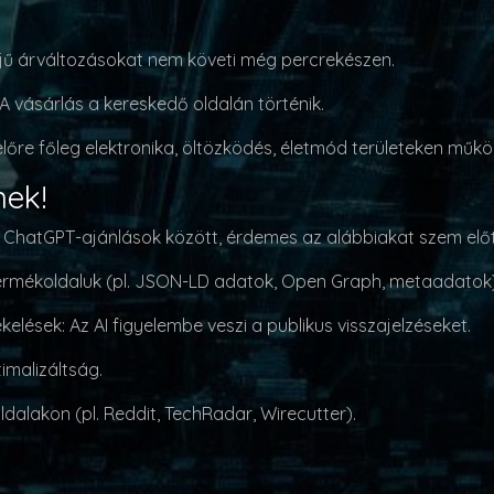
dejű árváltozásokat nem követi még percrekészen.
 A vásárlás a kereskedő oldalán történik.
előre főleg elektronika, öltözködés, életmód területeken műkö
nek!
ChatGPT-ajánlások között, érdemes az alábbiakat szem előtt
termékoldaluk
(pl. JSON-LD adatok, Open Graph, metaadatok)
ékelések
: Az AI figyelembe veszi a publikus visszajelzéseket.
imalizáltság
.
oldalakon
(pl. Reddit, TechRadar, Wirecutter).