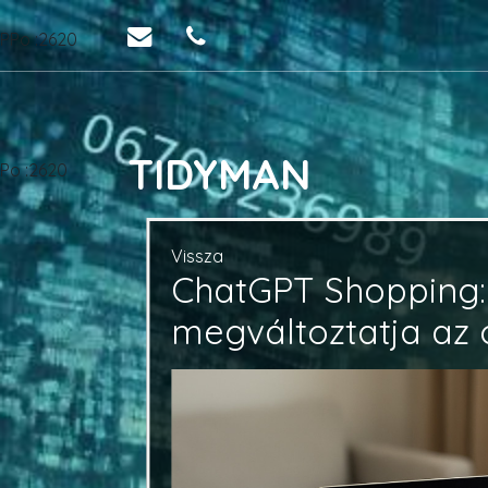
PPo :2620
TIDYMAN
Po :2620
Vissza
ChatGPT Shopping: 
megváltoztatja az 