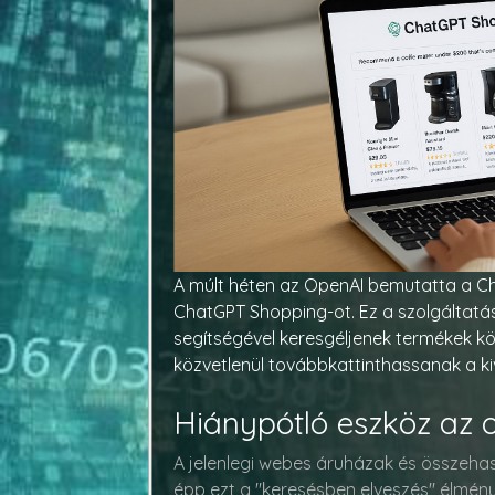
A múlt héten az OpenAI bemutatta a Ch
ChatGPT Shopping-ot. Ez a szolgáltatás 
segítségével keresgéljenek termékek kö
közvetlenül továbbkattinthassanak a k
Hiánypótló eszköz az 
A jelenlegi webes áruházak és összehas
épp ezt a "keresésben elveszés" élményt