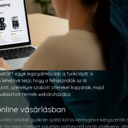
atGPT egyik legizgalmasabb új funkcióját: a
lehetővé teszi, hogy a felhasználók az AI
zött, személyre szabott ötleteket kapjanak, majd
iválasztott termék webáruházába.
online vásárlásban
onlító oldalak gyakran újabb körös keresgésre kényszerítik
 töri meg. Ehelyett egyetlen párbeszéd során intelligens, át