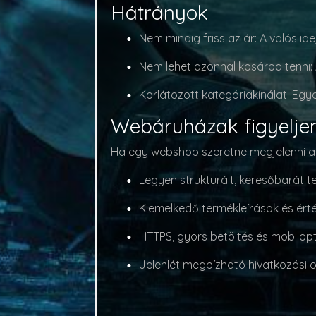
Hátrányok
Nem mindig friss az ár
: A valós i
Nem lehet azonnal kosárba tenni
:
Korlátozott kategóriakínálat
: Egy
Webáruházak figyelje
Ha egy webshop szeretne megjelenni a 
Legyen strukturált, keresőbarát 
Kiemelkedő termékleírások és ért
HTTPS, gyors betöltés és mobilopt
Jelenlét megbízható hivatkozási 