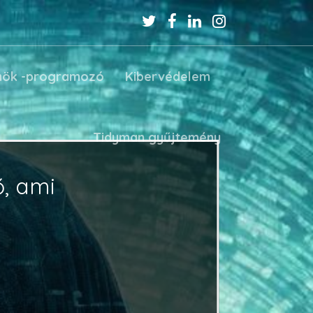
nök -programozó
Kibervédelem
Tidyman gyűjtemény
ő, ami