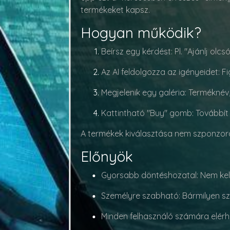
termékeket kapsz.
Hogyan működik?
Beírsz egy kérdést
: Pl. "Ajánlj ol
Az AI feldolgozza az igényeidet
: F
Megjelenik egy galéria
: Terméknév,
Kattintható "Buy" gomb
: Továbbí
A termékek kiválasztása nem szponzorál
Előnyök
Gyorsabb döntéshozatal
: Nem kel
Személyre szabható
: Bármilyen s
Minden felhasználó számára elér