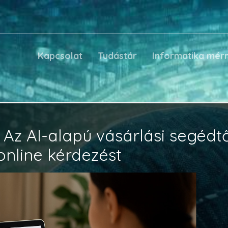
Kapcsolat
Tudástár
Informatika mér
Az AI-alapú vásárlási segédt
online kérdezést