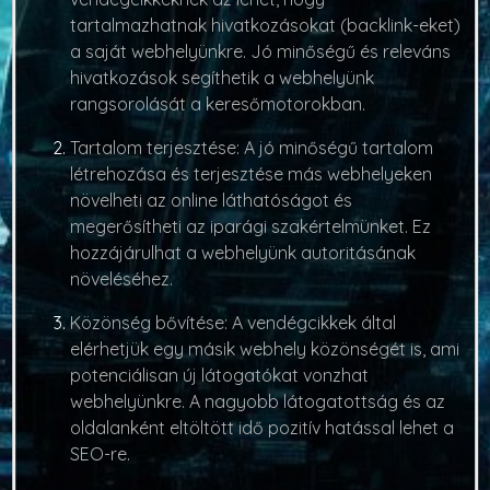
tartalmazhatnak hivatkozásokat (backlink-eket)
a saját webhelyünkre. Jó minőségű és releváns
hivatkozások segíthetik a webhelyünk
rangsorolását a keresőmotorokban.
Tartalom terjesztése:
A jó minőségű tartalom
létrehozása és terjesztése más webhelyeken
növelheti az online láthatóságot és
megerősítheti az iparági szakértelmünket. Ez
hozzájárulhat a webhelyünk autoritásának
növeléséhez.
Közönség bővítése:
A vendégcikkek által
elérhetjük egy másik webhely közönségét is, ami
potenciálisan új látogatókat vonzhat
webhelyünkre. A nagyobb látogatottság és az
oldalanként eltöltött idő pozitív hatással lehet a
SEO-re.