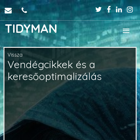
PPo :1883
TIDYMAN
Po :1883
Vissza
Vendégcikkek és a
keresőoptimalizálás