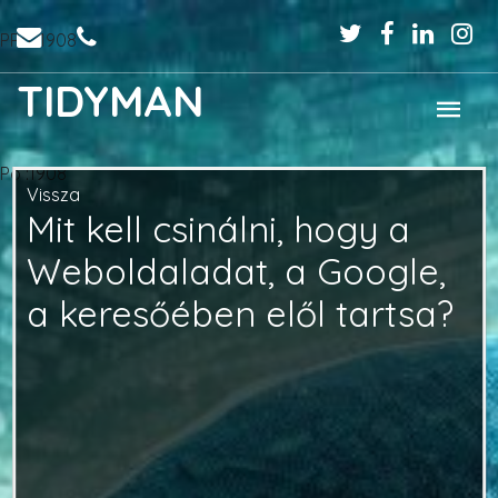
PPo :1908
TIDYMAN
Po :1908
Vissza
Mit kell csinálni, hogy a
Weboldaladat, a Google,
a keresőében elől tartsa?