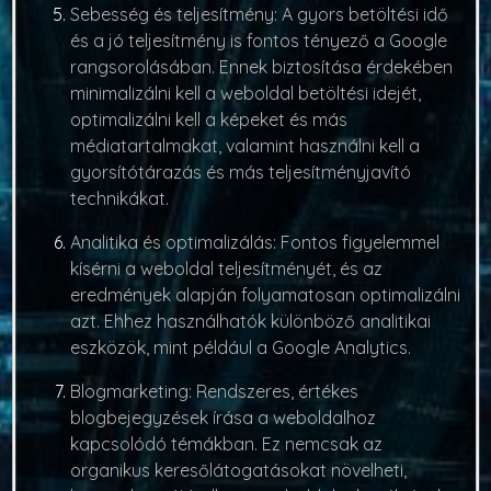
Sebesség és teljesítmény
: A gyors betöltési idő
és a jó teljesítmény is fontos tényező a Google
rangsorolásában. Ennek biztosítása érdekében
minimalizálni kell a weboldal betöltési idejét,
optimalizálni kell a képeket és más
médiatartalmakat, valamint használni kell a
gyorsítótárazás és más teljesítményjavító
technikákat.
Analitika és optimalizálás
: Fontos figyelemmel
kísérni a weboldal teljesítményét, és az
eredmények alapján folyamatosan optimalizálni
azt. Ehhez használhatók különböző analitikai
eszközök, mint például a Google Analytics.
Blogmarketing
: Rendszeres, értékes
blogbejegyzések írása a weboldalhoz
kapcsolódó témákban. Ez nemcsak az
organikus keresőlátogatásokat növelheti,