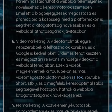
hanem hozzájárulhat a weboldal tekintélyének
növeléséhez a keresőmotorok szemében.
Emellett a blogbejegyzések megosztása és
promóciója a közösségi média platformokon is
segíthet a látogatottság növelésében és a
weboldal láthatóságának javításában.
Videomarketing
: A videótartalmak egyre
népszerűbbek a felhasználók körében, és a
Google is kedveli őket. Érdemes tehát készíteni
és megosztani releváns, minőségi videókat a
weboldal témájában. Ezek a videók
megjelenhetnek a YouTube-on és más
videómegosztó platformokon (
TiTok
, Youtube
Short, stb..), és a megfelelő keresőoptimalizálás
segítségével hozzájárulhatnak a weboldal
látogatottságának növekedéséhez.
PR marketing
: A közvélemény-kutatások,
sajtóközlemények és más PR tevékenységek