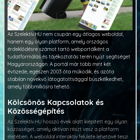
Az Szelektív.HU nem csupán egy átlagos weboldal,
hanem egy olyan platform, amely országos
érdeklődésre számot tartó webportálként a
tudatformálás és tájékoztatás terén nyújt segítséget
Magyarországon. A portál már több mint két
évtizede, egészen 2003 óta működik, és azóta
stabilan növekvő látogatottsággal büszkélkedhet,
amely többmilliósra tehető.
Kölcsönös Kapcsolatok és
Közösségépítés
Az Szelektív.HU hosszú évek alatt kiépített egy olyan
közösséget, amely aktívan részt vesz a platform
életében. A weboldal interaktív felülete lehetővé teszi