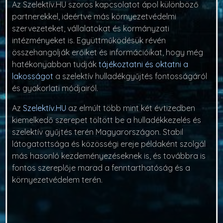
Az Szelektív.HU szoros kapcsolatot ápol különböző
partnerekkel, ideértve más környezetvédelmi
szervezeteket, vállalatokat és kormányzati
intézményeket is. Együttműködésük révén
összehangolják erőiket és információikat, hogy még
hatékonyabban tudják
tájékoztatni és oktatni a
lakosságot
a szelektív hulladékgyűjtés fontosságáról
és gyakorlati módjairól.
Az
Szelektív.HU
az elmúlt több mint két évtizedben
kiemelkedő szerepet töltött be a hulladékkezelés és
szelektív gyűjtés terén Magyarországon. Stabil
látogatottsága és közösségi ereje példaként szolgál
más hasonló kezdeményezéseknek is, és továbbra is
fontos szereplője marad a fenntarthatóság és a
környezetvédelem terén.