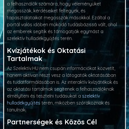
a felhasználók számára, hogy véleményüket
megosszák, kérdéseiket feltegyék, és
tapasztalataikat megosszák másokkal. Ezáltal a
portál valós időben működő tudásbázissá vált, ahol
az emberek segítik és támogatják egymást a
szelektív hulladékgyűjtés terén.
Kvízjátékok és Oktatási
Tartalmak
Az Szelektív.HU nem csupán információkat közvetít,
hanem aktívan részt vesz a látogatók oktatásában
és tudatformálásában is. Az interaktív kvízjátékok és
az oktatási tartalmak segítenek a felhasználóknak
elmélyíteni és tesztelni tudásukat a
szelektív
hulladékgyűjtés
terén, miközben szórakoznak és
tanulnak.
Partnerségek és Közös Cél