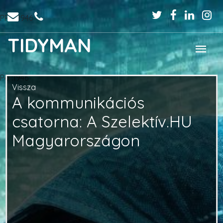
PPo :1946
TIDYMAN
Po :1946
Vissza
A kommunikációs
csatorna: A Szelektív.HU
Magyarországon